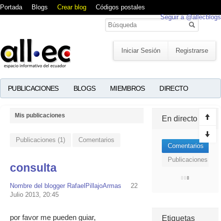
Portada
Blogs
Crear blog
Códigos postales
Seguir a @allecblogs
Iniciar Sesión
Registrarse
PUBLICACIONES
BLOGS
MIEMBROS
DIRECTO
Mis publicaciones
En directo
Publicaciones (1)
Comentarios
Comentarios
Publicaciones
consulta
Nombre del blogger RafaelPillajoArmas
22
Julio 2013, 20:45
por favor me pueden guiar,
Etiquetas